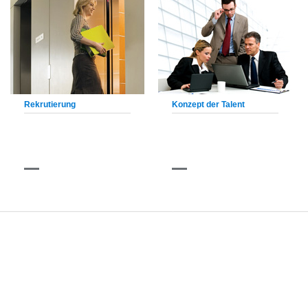
Rekrutierung
Konzept der Talent
ÜBER UNS
PRODUKT
Firmenvorstellung
Personenaufzüge
Unternehmenskultur
Sightseeing Aufzug
Fahrtreppen
Fahrsteige
Aufzug Teile