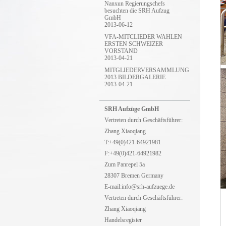
Nanxun Regierungschefs
besuchten die SRH Aufzug
GmbH
2013-06-12
VFA-MITCLIEDER WAHLEN
ERSTEN SCHWEIZER
VORSTAND
2013-04-21
MITGLIEDERVERSAMMLUNG
2013 BILDERGALERIE
2013-04-21
SRH Aufzüge GmbH
Vertreten durch Geschäftsführer:
Zhang Xiaoqiang
T:+49(0)421-64921981
F:+49(0)421-64921982
Zum Panrepel 5a
28307 Bremen Germany
E-mail:info@srh-aufzuege.de
Vertreten durch Geschäftsführer:
Zhang Xiaoqiang
Handelsregister