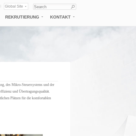
Global Site
REKRUTIERUNG
KONTAKT
tory
Rekrutierung
nleitung
Konzept der Talent
pflegt
rung, des Mikro-Steuersystems und der
ffizienz und Übertragungsqualität.
lichen Plätzen für die komfortablen