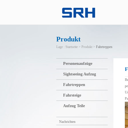
Produkt
Lage :
Startseite
>
Produkt
>
Fahrtreppen
Personenaufzüge
F
Sightseeing Aufzug
Be
Fahrtreppen
pe
Un
Fahrsteige
Pa
Aufzug Teile
Nachrichten