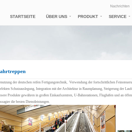
Nachrichten
STARTSEITE
ÜBER UNS
PRODUKT
SERVICE
Firmenvorstellung
Personenaufzüge
Service Direc
Unternehmenskultur
Sightseeing Aufzug
Installationsa
Fahrtreppen
Scheckheftge
Fahrsteige
ahrtreppen
Aufzug Teile
nutzung der deutschen reifen Fertigungstechnik, Verwendung der fortschrittlichen Feinsteue
rfekten Schutzauslegung, Integration mit der Architektur in Raumplanung, Steigerung der Laufe
sere Produkte gewähren in großen Einkaufszentren, U-Bahnstationen, Flughäfen und an öffent
ssagier die besten Dienstleistungen.