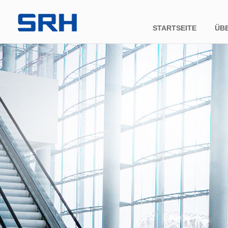
STARTSEITE
ÜB
Firm
Unte