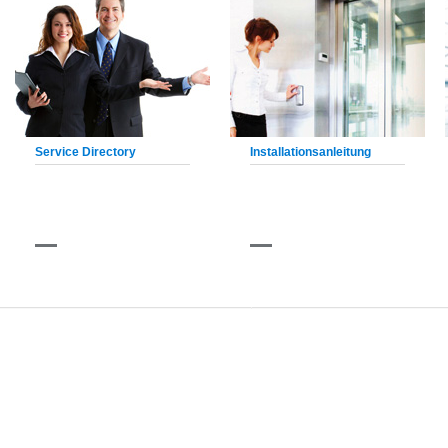
Service Directory
Installationsanleitung
ÜBER UNS
PRODUKT
Firmenvorstellung
Personenaufzüge
Unternehmenskultur
Sightseeing Aufzug
Fahrtreppen
Fahrsteige
Aufzug Teile