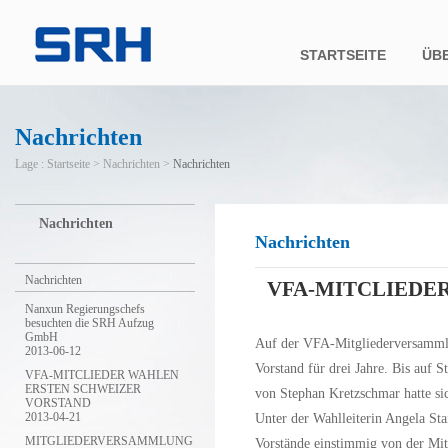
STARTSEITE
ÜB
Firm
Nachrichten
Unte
Lage :
Startseite
>
Nachrichten
>
Nachrichten
Nachrichten
Nachrichten
Nachrichten
VFA-MITCLIEDE
Nanxun Regierungschefs
besuchten die SRH Aufzug
GmbH
Auf der VFA-Mitgliederversammlu
2013-06-12
Vorstand für drei Jahre. Bis auf 
VFA-MITCLIEDER WAHLEN
ERSTEN SCHWEIZER
von Stephan Kretzschmar hatte sic
VORSTAND
2013-04-21
Unter der Wahlleiterin Angela St
MITGLIEDERVERSAMMLUNG
Vorstände einstimmig von der Mit