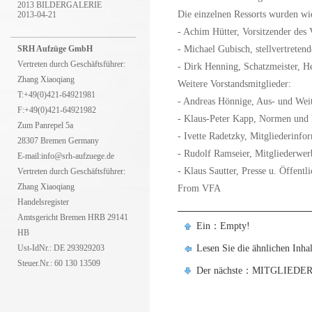
2013 BILDERGALERIE
Die einzelnen Ressorts wurden wie
2013-04-21
- Achim Hütter, Vorsitzender des 
SRH Aufzüge GmbH
- Michael Gubisch, stellvertret
Vertreten durch Geschäftsführer:
- Dirk Henning, Schatzmeister, 
Zhang Xiaoqiang
Weitere Vorstandsmitglieder:
T:+49(0)421-64921981
- Andreas Hönnige, Aus- und Weit
F:+49(0)421-64921982
- Klaus-Peter Kapp, Normen und 
Zum Panrepel 5a
- Ivette Radetzky, Mitgliederinf
28307 Bremen Germany
- Rudolf Ramseier, Mitgliederwer
E-mail:info@srh-aufzuege.de
- Klaus Sautter, Presse u. Öffentl
Vertreten durch Geschäftsführer:
Zhang Xiaoqiang
From VFA
Handelsregister
Amtsgericht Bremen HRB 29141
Ein：Empty!
HB
Ust-IdNr.: DE 293929203
Lesen Sie die ähnlichen Inhal
Steuer.Nr.: 60 130 13509
Der nächste：MITGLIEDE